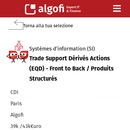
Torna alla tua selezione
Systèmes d’information (SI)
Trade Support Dérivés Actions
(EQD) - Front to Back / Produits
Structurés
CDI
Paris
Algofi
39
k /
43
k
€uro