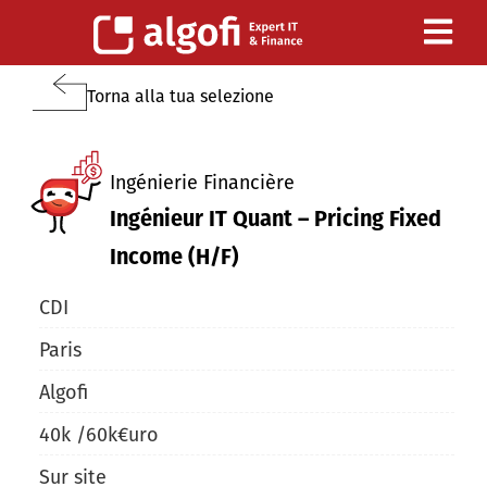
Torna alla tua selezione
Ingénierie Financière
Ingénieur IT Quant – Pricing Fixed
Income (H/F)
CDI
Paris
Algofi
40
k /
60
k
€uro
Sur site