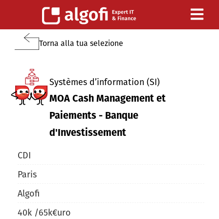
Torna alla tua selezione
Systèmes d’information (SI)
MOA Cash Management et
Paiements - Banque
d'Investissement
CDI
Paris
Algofi
40
k /
65
k
€uro