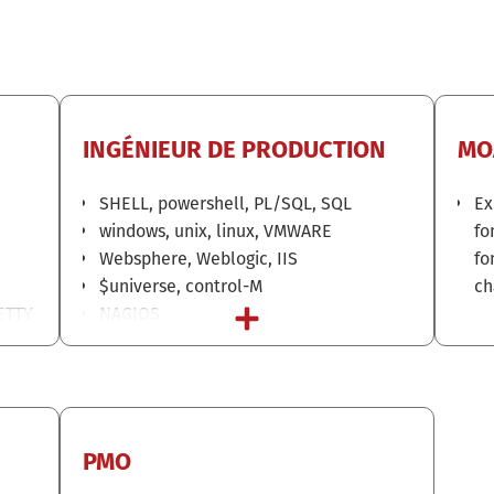
INGÉNIEUR DE PRODUCTION
MO
SHELL, powershell, PL/SQL, SQL
Ex
windows, unix, linux, VMWARE
fo
Websphere, Weblogic, IIS
fo
$universe, control-M
ch
ETTY
NAGIOS
S,
TIBCO RDV, WebSphereMQ
ORACLE, SQL SERVER, SYBASE
PMO