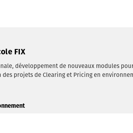
comités de suivi
JIRA
cole FIX
ionale, développement de nouveaux modules pou
on des projets de Clearing et Pricing en environne
onnement