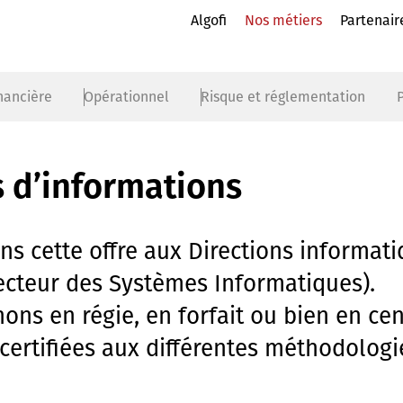
Algofi
Nos métiers
Partenair
inancière
Opérationnel
Risque et réglementation
P
 d’informations
s cette offre aux Directions informati
recteur des Systèmes Informatiques).
ons en régie, en forfait ou bien en cen
certifiées aux différentes méthodologi