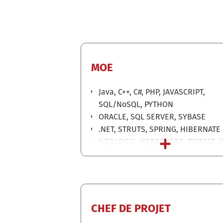
MOE
Java, C++, C#, PHP, JAVASCRIPT,
SQL/NoSQL, PYTHON
ORACLE, SQL SERVER, SYBASE
.NET, STRUTS, SPRING, HIBERNATE
WEBLOGIC, WEBSPHERE, TOMCAT, J
• SVN, GIT, MAVEN, GRADLE, JENKIN
GRUNT
CHEF DE PROJET