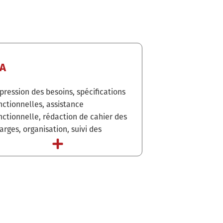
A
développements, ho
pression des besoins, spécifications
recette fonctionnelle
nctionnelles, assistance
formation et condui
nctionnelle, rédaction de cahier des
maintenance techniq
arges, organisation, suivi des
Front, Middle, Back O