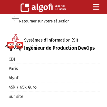
Retourner sur votre sélection
Systèmes d’information (SI)
Ingénieur de Production DevOps
CDI
Paris
Algofi
45
k /
65
k
€uro
Sur site