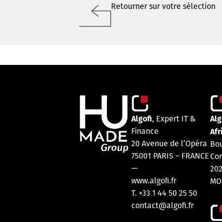
Retourner sur votre sélection
Algofi
Alg
, Expert IT &
Finance
Afr
20 Avenue de l’Opéra
Bou
75001 PARIS – FRANCE
Cor
—
20
www.algoﬁ.fr
MO
T. +33 1 44 50 25 50
contact@algofi.fr