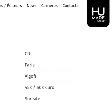
es / Éditeurs
News
Carrières
Contacts
CDI
Paris
Algofi
45
k /
60
k
€uro
Sur site