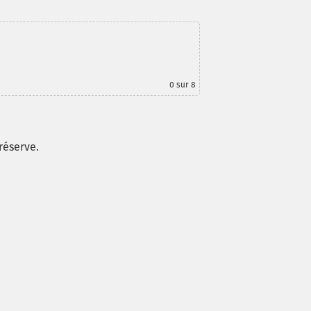
0
sur 8
 réserve.