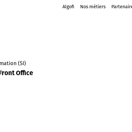
Algofi
Nos métiers
Partenair
mation (SI)
ront Office