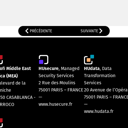
PRÉCÉDENTE
SUIVANTE
oﬁ Middle East
HUsecure
HUdata
, Managed
, Data
ica (MEA)
Security Services
Transformation
2 Rue des Moulins
Services
levard de la
75001 PARIS
–
FRANCE
20 Avenue de l’Opéra
niche
—
75001 PARIS
–
FRANC
250 CASABLANCA -
www.husecure.fr
—
RROCO
www.hudata.fr