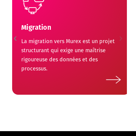
Migration
La migration vers Murex est un projet
structurant qui exige une maîtrise
rigoureuse des données et des
processus.