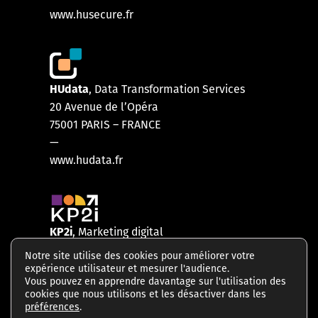
www.husecure.fr
HUdata
, Data Transformation Services
20 Avenue de l’Opéra
75001 PARIS
–
FRANCE
—
www.hudata.fr
KP2i
, Marketing digital
2 rue des Moulins
Notre site utilise des cookies pour améliorer votre
75001 PARIS – FRANCE
expérience utilisateur et mesurer l'audience.
Vous pouvez en apprendre davantage sur l'utilisation des
—
cookies que nous utilisons et les désactiver dans les
www.kp2i.com
préférences
.