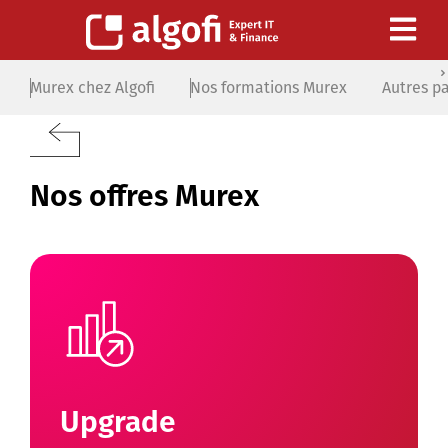
Murex chez Algofi
Nos formations Murex
Autres p
Nos offres Murex
Upgrade